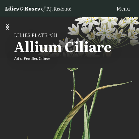
Lilies
&
Roses
of P.J. Redouté
Menu
‹
›
LILIES PLATE #311
Allium Ciliare
Ail a Feuilles Ciliées