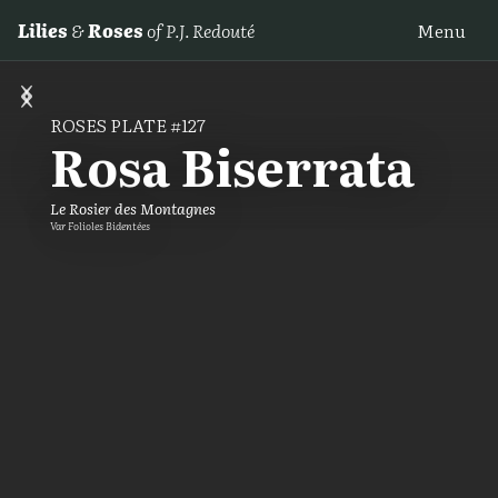
Lilies
&
Roses
of P.J. Redouté
Menu
‹
›
ROSES PLATE #127
Rosa Biserrata
Le Rosier des Montagnes
Var Folioles Bidentées